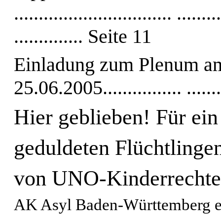
................................ ........
.............. Seite 11
Einladung zum Plenum a
25.06.2005................ ......
Hier geblieben! Für ein
geduldeten Flüchtlinge
von UNO-Kinderrechte
AK Asyl Baden-Württemberg e.V