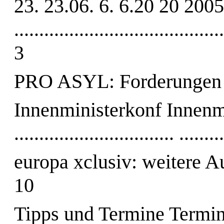
23. 23.06. 6. 6.20 20 2005 05 ..
........................................
3
PRO ASYL: Forderungen 
Innenministerkonf Innenm
................................ .......
europa xclusiv: weitere Aut
10
Tipps und Termine Termine......