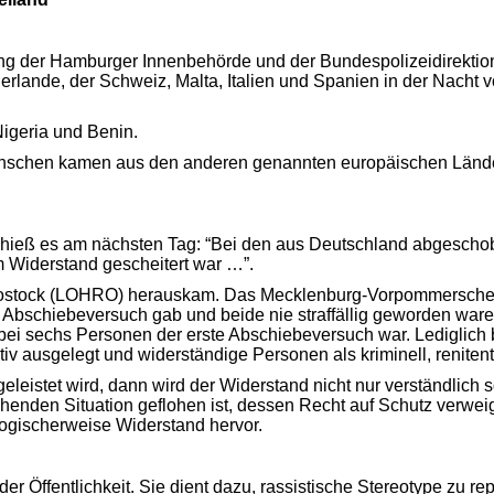
ng der Hamburger Innenbehörde und der Bundespolizeidirektion
derlande, der Schweiz, Malta, Italien und Spanien in der Nach
igeria und Benin.
schen kamen aus den anderen genannten europäischen Ländern.
 hieß es am nächsten Tag: “Bei den aus Deutschland abgeschob
 Widerstand gescheitert war …”.
 Rostock (LOHRO) herauskam. Das Mecklenburg-Vorpommersche 
n Abschiebeversuch gab und beide nie straffällig geworden w
i sechs Personen der erste Abschiebeversuch war. Lediglich 
usgelegt und widerständige Personen als kriminell, renitent u
leistet wird, dann wird der Widerstand nicht nur verständlich 
nden Situation geflohen ist, dessen Recht auf Schutz verweige
 logischerweise Widerstand hervor.
r Öffentlichkeit. Sie dient dazu, rassistische Stereotype zu re