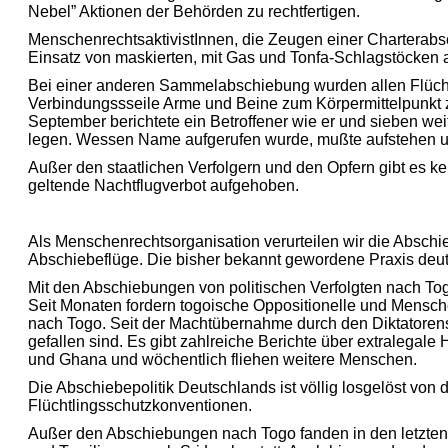
Nebel” Aktionen der Behörden zu rechtfertigen.
MenschenrechtsaktivistInnen, die Zeugen einer Charterab
Einsatz von maskierten, mit Gas und Tonfa-Schlagstöcken 
Bei einer anderen Sammelabschiebung wurden allen Flücht
Verbindungssseile Arme und Beine zum Körpermittelpunkt
September berichtete ein Betroffener wie er und sieben wei
legen. Wessen Name aufgerufen wurde, mußte aufstehen un
Außer den staatlichen Verfolgern und den Opfern gibt es 
geltende Nachtflugverbot aufgehoben.
Als Menschenrechtsorganisation verurteilen wir die Abschi
Abschiebeflüge. Die bisher bekannt gewordene Praxis deu
Mit den Abschiebungen von politischen Verfolgten nach 
Seit Monaten fordern togoische Oppositionelle und Mensc
nach Togo. Seit der Machtübernahme durch den Diktatoren
gefallen sind. Es gibt zahlreiche Berichte über extralega
und Ghana und wöchentlich fliehen weitere Menschen.
Die Abschiebepolitik Deutschlands ist völlig losgelöst von 
Flüchtlingsschutzkonventionen.
Außer den Abschiebungen nach Togo fanden in den letzte