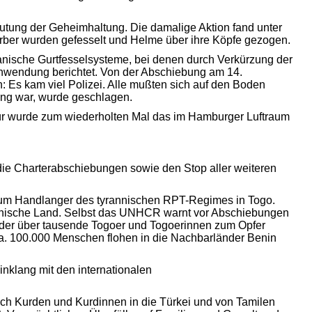
utung der Geheimhaltung. Die damalige Aktion fand unter
erber wurden gefesselt und Helme über ihre Köpfe gezogen.
nische Gurtfesselsysteme, bei denen durch Verkürzung der
wendung berichtet. Von der Abschiebung am 14.
n: Es kam viel Polizei. Alle mußten sich auf den Boden
ung war, wurde geschlagen.
afür wurde zum wiederholten Mal das im Hamburger Luftraum
 die Charterabschiebungen sowie den Stop aller weiteren
zum Handlanger des tyrannischen RPT-Regimes in Togo.
kanische Land. Selbst das UNHCR warnt vor Abschiebungen
 der über tausende Togoer und Togoerinnen zum Opfer
 Ca. 100.000 Menschen flohen in die Nachbarländer Benin
Einklang mit den internationalen
 Kurden und Kurdinnen in die Türkei und von Tamilen