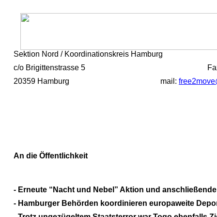
Sektion Nord / Koordinationskreis Hamburg Tel:
c/o Brigittenstrasse 5 Fax: 0049-(
20359 Hamburg mail:
free2move
An die Öffentlichkeit
- Erneute “Nacht und Nebel” Aktion und anschließende I
- Hamburger Behörden koordinieren europaweite Deport
- Trotz ungezügeltem Staatsterror war Togo ebenfalls Zi