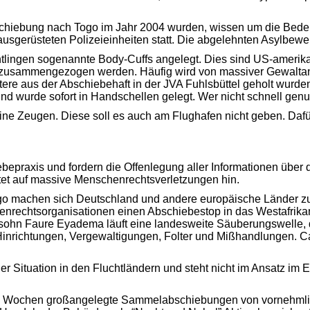
schiebung nach Togo im Jahr 2004 wurden, wissen um die Bede
ausgerüsteten Polizeieinheiten statt. Die abgelehnten Asylbew
lingen sogenannte Body-Cuffs angelegt. Dies sind US-amerika
 zusammengezogen werden. Häufig wird von massiver Gewaltan
tere aus der Abschiebehaft in der JVA Fuhlsbüttel geholt wurde
d wurde sofort in Handschellen gelegt. Wer nicht schnell gen
keine Zeugen. Diese soll es auch am Flughafen nicht geben. D
ebepraxis und fordern die Offenlegung aller Informationen über
tet auf massive Menschenrechtsverletzungen hin.
Togo machen sich Deutschland und andere europäische Länder 
henrechtsorganisationen einen Abschiebestop in das Westafri
sohn Faure Eyadema läuft eine landesweite Säuberungswelle,
le Hinrichtungen, Vergewaltigungen, Folter und Mißhandlungen.
der Situation in den Fluchtländern und steht nicht im Ansatz im 
n Wochen großangelegte Sammelabschiebungen von vornehmlich