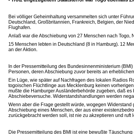
Bei völliger Geheimhaltung versammelten sich unter Führu
Deutschland, Großbritannien, Frankreich, Belgien, der Nie
Flughafen.
Anlaß war die Abschiebung von 27 Menschen nach Togo, N
15 Menschen lebten in Deutschland (8 in Hamburg). 12 Men
an der Aktion.
In der Pressemitteilung des Bundesinnenministerium (BMI)
Personen, deren Abschiebung zuvor bereits an erheblichem
Ein Lüge, wie später auf Nachfragen des lokalen Radios
togoischen Flüchtlinge aus Mecklenburg keinen vorherige
mußte die Hamburger Ausländerbehörde zugeben, daß es be
Abschiebeversuche. Widerstandshandlungen werden negativ a
Wenn aber die Frage gestellt würde, wogegen Widerstand ge
Abschiebung eines Menschen, der aus einer existenzbedrohe
zurückgebracht werden soll, ist nie zu akzeptieren und ruft
Die Pressemitteilung des BMI ist eine bewußte Täuschung de