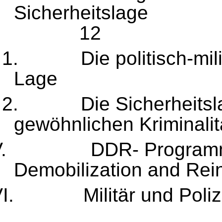
Sicher
12
1.
Die politisch-mil
Lag
2.
Die Sicherheitsl
gewöhnlichen K
V.
DDR- Progra
Demobilization a
VI.
Militär und Pol