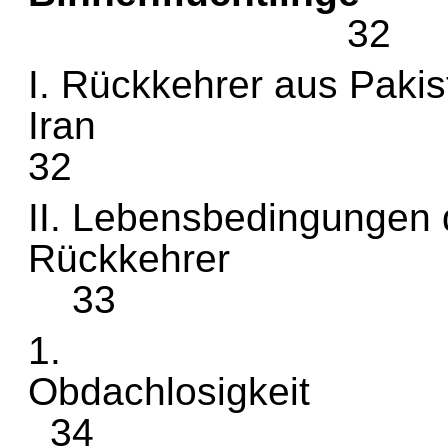
32
I. Rückkehrer aus Pak
I
32
II. Lebensbedingungen
Rück
33
1.
Obda
34