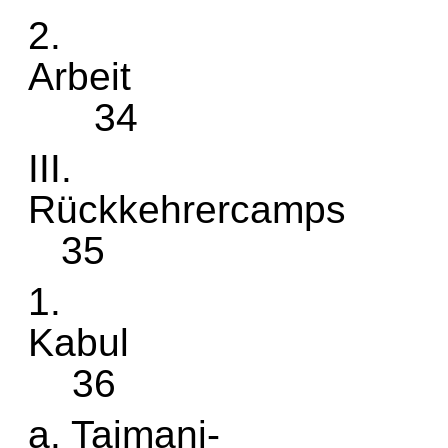
2.
A
34
III.
Rück
35
1.
K
36
a. Taimani-