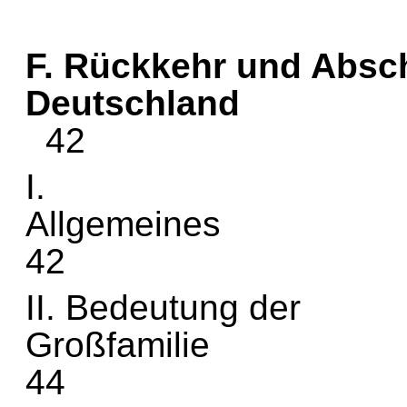
F. Rückkehr und Abs
Deut
42
I.
All
42
II. Bedeutung der
Gro
44