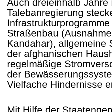
Auch dreieinhalb Jahr
Talebanregierung stec
Infrastrukturprogramm
Straßenbau (Ausnahme 
Kandahar), allgemeine
der afghanischen Haus
regelmäßige Stromver
der Bewässerungssyst
Vielfache Hindernisse
Mit Hilfe der Staateng