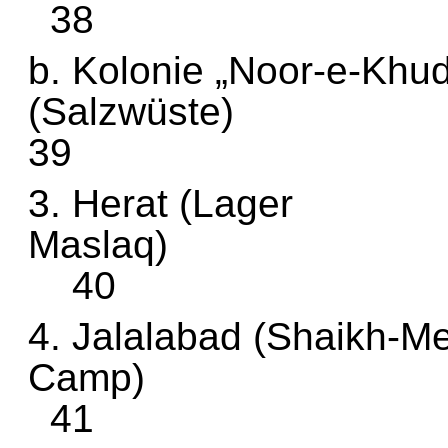
38
b. Kolonie „Noor-e-Kh
(Sal
39
3. Herat (Lager
Ma
40
4. Jalalabad (Shaikh-M
C
41