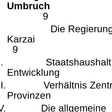
Um
9
I.
Die Regieru
Ka
9
II.
Staatshaushal
Entwick
III.
Verhältnis Zen
Provi
IV.
Die allgemeine