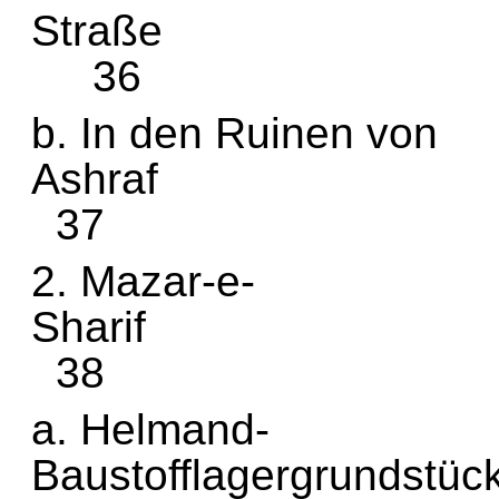
St
36
b. In den Ruinen von
As
37
2. Mazar-e-
S
38
a. Helmand-
Baustof