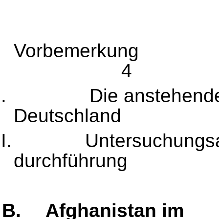
I.
Vorb
4
II.
Die anstehen
Deutsc
III.
Untersuchungs
durchf
B.
Afghanistan im