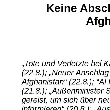
Keine Absc
Afgh
„Tote und Verletzte bei 
(22.8.); „Neuer Anschla
Afghanistan“ (22.8.); “Al
(21.8.); „Außenminister 
gereist, um sich über n
informieren“ (20.8.); „A