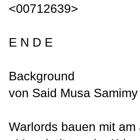
<00712639>
E N D E
Background
von Said Musa Samimy 
Warlords bauen mit am 